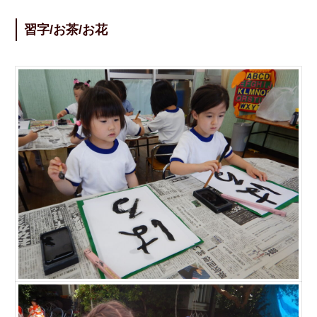
習字/お茶/お花